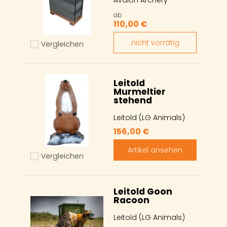
Avalon Archery
ab
110,00 €
nicht vorrätig
Vergleichen
Hinzufügen zum vergleichen
Leitold
Murmeltier
stehend
Leitold (LG Animals)
156,00 €
Artikel ansehen
Vergleichen
Hinzufügen zum vergleichen
Leitold Goon
Racoon
Leitold (LG Animals)