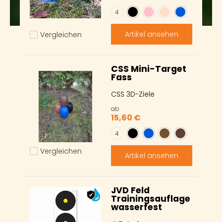
Schwarz
Rosa
hautfarben
Blau
Farbe
4
Artikel ansehen
Vergleichen
Hinzufügen zum vergleichen
CSS Mini-Target
Fass
CSS 3D-Ziele
ab
15,60 €
Schwarz
Blau
hellbraun
Dunkelbraun
Farbe
4
Vergleichen
Artikel ansehen
Hinzufügen zum vergleichen
JVD Feld
Trainingsauflage
wasserfest