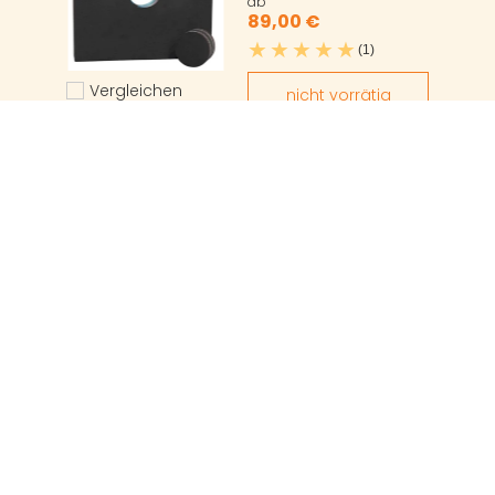
ab
89,00 €
(1)
Vergleichen
nicht vorrätig
Hinzufügen zum vergleichen
Center-Point
Eisvogel
Center-Point
Bogensport
155,00 €
Artikel ansehen
Vergleichen
Hinzufügen zum vergleichen
JVD
Scheibenauflage
Dart
JVD Archery